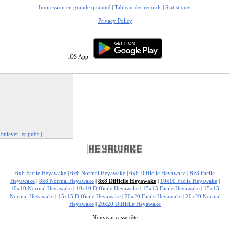
Impression en grande quantité
|
Tableau des records
|
Statistiques
Privacy Policy
iOS App
Enlever les pubs
|
Signaler cette publicité
6x6 Facile Heyawake
|
6x6 Normal Heyawake
|
6x6 Difficile Heyawake
|
8x8 Facile
Heyawake
|
8x8 Normal Heyawake
|
8x8 Difficile Heyawake
|
10x10 Facile Heyawake
|
10x10 Normal Heyawake
|
10x10 Difficile Heyawake
|
15x15 Facile Heyawake
|
15x15
Normal Heyawake
|
15x15 Difficile Heyawake
|
20x20 Facile Heyawake
|
20x20 Normal
Heyawake
|
20x20 Difficile Heyawake
Nouveau casse-tête