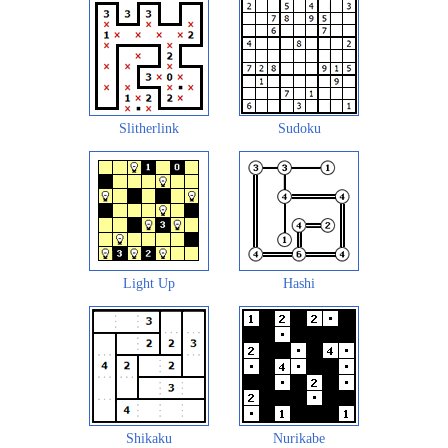
Slitherlink
Sudoku
Light Up
Hashi
Shikaku
Nurikabe