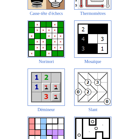
Casse-tête d'échecs
Thermomètres
Norinori
Mosaïque
Démineur
Slant