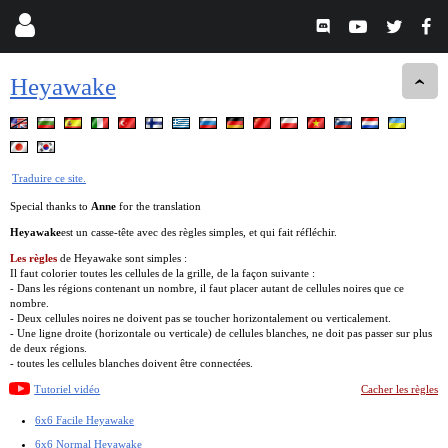
Heyawake
Traduire ce site.
Special thanks to
Anne
for the translation
Heyawake
est un casse-tête avec des règles simples, et qui fait réfléchir.
Les règles
de Heyawake sont simples :
Il faut colorier toutes les cellules de la grille, de la façon suivante :
- Dans les régions contenant un nombre, il faut placer autant de cellules noires que ce
nombre.
- Deux cellules noires ne doivent pas se toucher horizontalement ou verticalement.
- Une ligne droite (horizontale ou verticale) de cellules blanches, ne doit pas passer sur plus
de deux régions.
- toutes les cellules blanches doivent être connectées.
Tutoriel vidéo
Cacher les règles
6x6 Facile Heyawake
6x6 Normal Heyawake