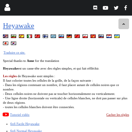
Heyawake
Traduire ce site.
Special thanks to
Anne
for the translation
Heyawake
est un casse-tête avec des règles simples, et qui fait réfléchir.
Les règles
de Heyawake sont simples :
Il faut colorier toutes les cellules de la grille, de la façon suivante :
- Dans les régions contenant un nombre, il faut placer autant de cellules noires que ce
nombre.
- Deux cellules noires ne doivent pas se toucher horizontalement ou verticalement.
- Une ligne droite (horizontale ou verticale) de cellules blanches, ne doit pas passer sur plus
de deux régions.
- toutes les cellules blanches doivent être connectées.
Tutoriel vidéo
Cacher les règles
6x6 Facile Heyawake
6x6 Normal Heyawake