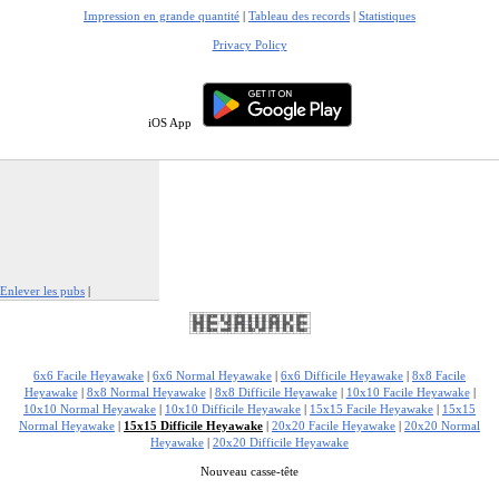
Impression en grande quantité
|
Tableau des records
|
Statistiques
Privacy Policy
iOS App
Enlever les pubs
|
Signaler cette publicité
6x6 Facile Heyawake
|
6x6 Normal Heyawake
|
6x6 Difficile Heyawake
|
8x8 Facile
Heyawake
|
8x8 Normal Heyawake
|
8x8 Difficile Heyawake
|
10x10 Facile Heyawake
|
10x10 Normal Heyawake
|
10x10 Difficile Heyawake
|
15x15 Facile Heyawake
|
15x15
Normal Heyawake
|
15x15 Difficile Heyawake
|
20x20 Facile Heyawake
|
20x20 Normal
Heyawake
|
20x20 Difficile Heyawake
Nouveau casse-tête