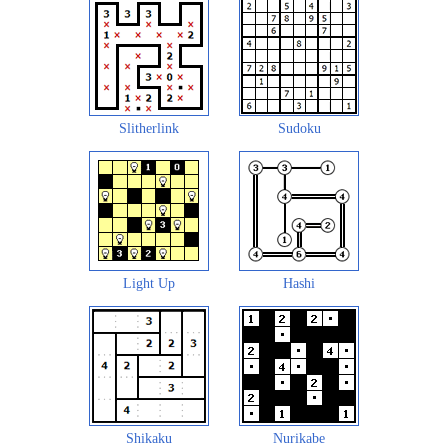
Slitherlink
Sudoku
Light Up
Hashi
Shikaku
Nurikabe