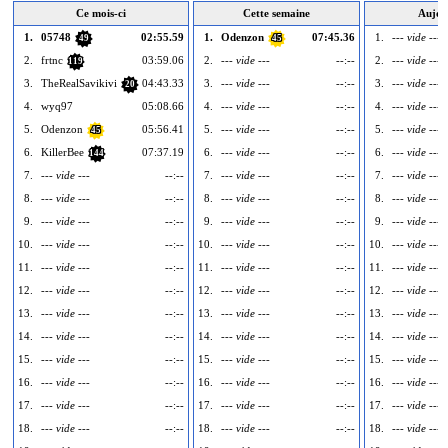
Ce mois-ci
Cette semaine
Aujou
1.
05748
02:55.59
1.
Odenzon
07:45.36
1.
--- vide ---
49
45
2.
frtnc
03:59.06
2.
--- vide ---
--:--
2.
--- vide ---
119
3.
TheRealSavikivi
04:43.33
3.
--- vide ---
--:--
3.
--- vide ---
20
4.
wyq97
05:08.66
4.
--- vide ---
--:--
4.
--- vide ---
5.
Odenzon
05:56.41
5.
--- vide ---
--:--
5.
--- vide ---
45
6.
KillerBee
07:37.19
6.
--- vide ---
--:--
6.
--- vide ---
144
7.
--- vide ---
--:--
7.
--- vide ---
--:--
7.
--- vide ---
8.
--- vide ---
--:--
8.
--- vide ---
--:--
8.
--- vide ---
9.
--- vide ---
--:--
9.
--- vide ---
--:--
9.
--- vide ---
10.
--- vide ---
--:--
10.
--- vide ---
--:--
10.
--- vide ---
11.
--- vide ---
--:--
11.
--- vide ---
--:--
11.
--- vide ---
12.
--- vide ---
--:--
12.
--- vide ---
--:--
12.
--- vide ---
13.
--- vide ---
--:--
13.
--- vide ---
--:--
13.
--- vide ---
14.
--- vide ---
--:--
14.
--- vide ---
--:--
14.
--- vide ---
15.
--- vide ---
--:--
15.
--- vide ---
--:--
15.
--- vide ---
16.
--- vide ---
--:--
16.
--- vide ---
--:--
16.
--- vide ---
17.
--- vide ---
--:--
17.
--- vide ---
--:--
17.
--- vide ---
18.
--- vide ---
--:--
18.
--- vide ---
--:--
18.
--- vide ---