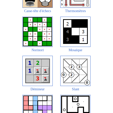
Casse-tête d'échecs
Thermomètres
Norinori
Mosaïque
Démineur
Slant