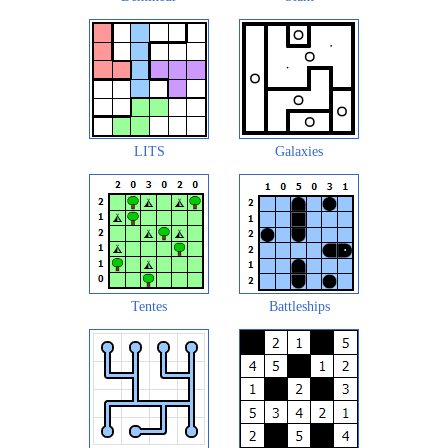
LITS
Galaxies
Tentes
Battleships