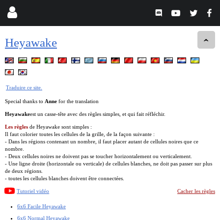
Heyawake
Traduire ce site.
Special thanks to
Anne
for the translation
Heyawake
est un casse-tête avec des règles simples, et qui fait réfléchir.
Les règles
de Heyawake sont simples :
Il faut colorier toutes les cellules de la grille, de la façon suivante :
- Dans les régions contenant un nombre, il faut placer autant de cellules noires que ce
nombre.
- Deux cellules noires ne doivent pas se toucher horizontalement ou verticalement.
- Une ligne droite (horizontale ou verticale) de cellules blanches, ne doit pas passer sur plus
de deux régions.
- toutes les cellules blanches doivent être connectées.
Tutoriel vidéo
Cacher les règles
6x6 Facile Heyawake
6x6 Normal Heyawake